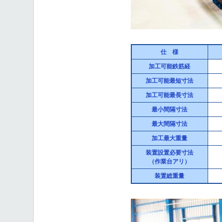
仕 様
加工可能鉄筋経
加工可能最短寸法
加工可能最長寸法
最小間隔寸法
最大間隔寸法
加工最大重量
装置設置必要寸法
（作業台アリ）
装置総重量