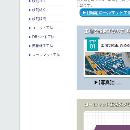
鉄筋加工
工法です。
鉄筋組立
鉄筋販売
ユニット工法
DBヘッド工法
溶接継手工法
ロールマット工法