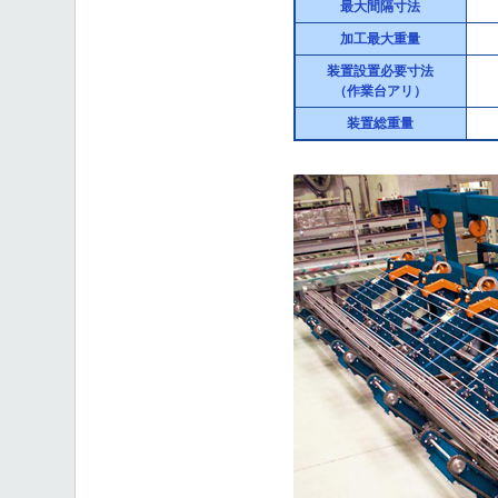
最大間隔寸法
加工最大重量
装置設置必要寸法
（作業台アリ）
装置総重量