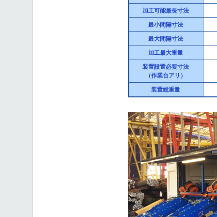
加工可能最長寸法
最小間隔寸法
最大間隔寸法
加工最大重量
装置設置必要寸法
（作業台アリ）
装置総重量