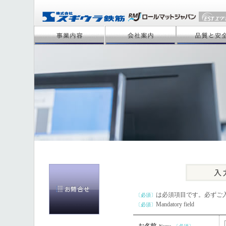
は必須項目です。必ずご
〔必須〕
Mandatory field
〔必須〕