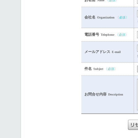
お名前
Name
〔必須〕
会社名
Organization
〔必須〕
電話番号
Telephone
〔必須〕
メールアドレス
E-mail
件名
Subject
〔必須〕
お問合せ内容
Description